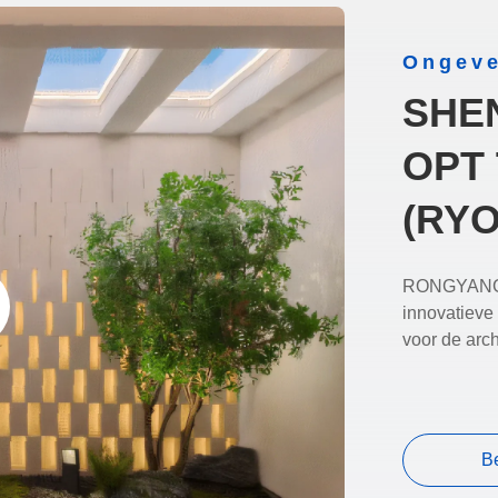
Ongeve
SHE
OPT 
(RYO
RONGYANG OP
innovatieve
voor de arch
B