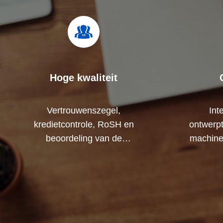
Hoge kwaliteit
Vertrouwenszegel,
Int
kredietcontrole, RoSH en
ontwerp
beoordeling van de
machine
leverancierscapaciteit. Het
samenwe
bedrijf heeft een strikt
te ontwik
kwaliteitscontrolesysteem en een
professioneel testlaboratorium.