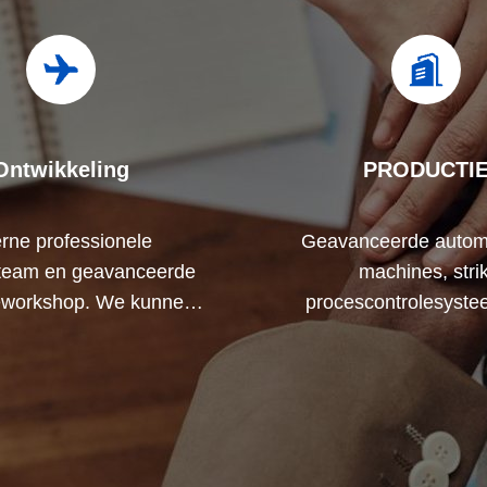
Ontwikkeling
PRODUCTI
erne professionele
Geavanceerde autom
team en geavanceerde
machines, strik
workshop. We kunnen
procescontrolesyst
rken om de producten
kunnen alle elektrisch
kelen die je nodig hebt.
produceren, verder 
vraag.