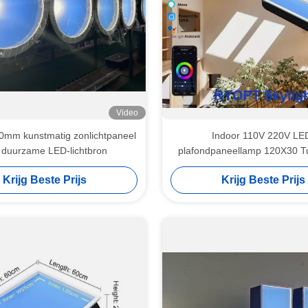
Video
mm kunstmatig zonlichtpaneel
Indoor 110V 220V LE
 duurzame LED-lichtbron
plafondpaneellamp 120X30 T
Control
Krijg Beste Prijs
Krijg Beste Prijs