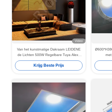
Video
Van het kunstmatige Dakraam LEIDENE
Ø600*H380
de Lichten 500W Regelbare Tuya Alexa
met
Control System Hemelplafond
Krijg Beste Prijs