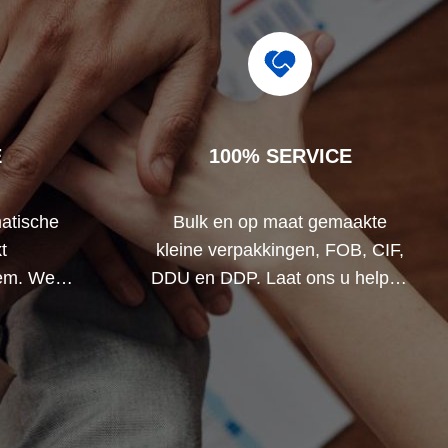
E
100% SERVICE
atische
Bulk en op maat gemaakte
t
kleine verpakkingen, FOB, CIF,
eem. We
DDU en DDP. Laat ons u helpen
e klemmen
de beste oplossing te vinden
dan uw
voor al uw zorgen.