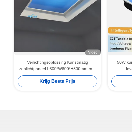
Video
Verlichtingsoplossing Kunstmatig
50W kun
zonlichtpaneel L600*W600*H500mm met
le
100-240V Spanning en 50000 uur
ener
Krijg Beste Prijs
levensduur