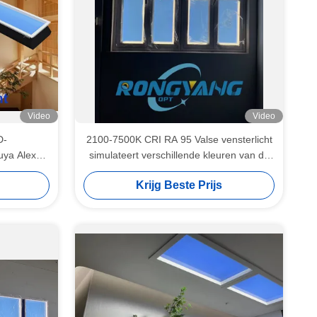
Video
Video
D-
2100-7500K CRI RA 95 Valse vensterlicht
uya Alexa
simulateert verschillende kleuren van de
dag met circadiane verlichting
Krijg Beste Prijs