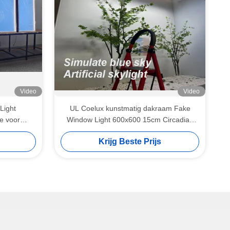
Video
Video
Light
UL Coelux kunstmatig dakraam Fake
e voor
Window Light 600x600 15cm Circadian
Lighting
Krijg Beste Prijs