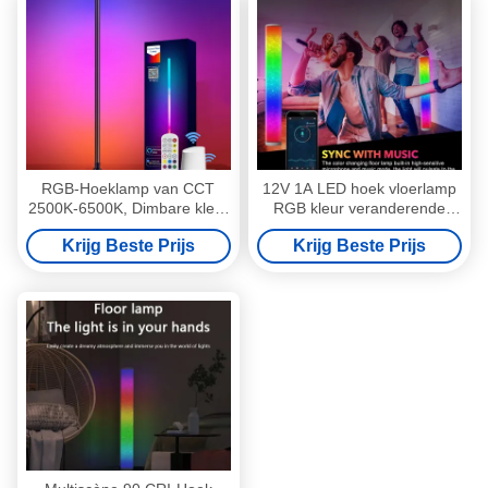
RGB-Hoeklamp van CCT
12V 1A LED hoek vloerlamp
2500K-6500K, Dimbare kleur
RGB kleur veranderende
veranderende LEIDENE
staande lamp veelkleurig
Krijg Beste Prijs
Krijg Beste Prijs
Hoekvloerlamp