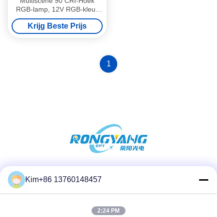
Multiscène 90 CRI-Hoek
RGB-lamp, 12V RGB-kleur
veranderende vloerlamp
Krijg Beste Prijs
1
Sociale media
Kim+86 13760148457
2:24 PM