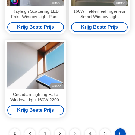
Video
Video
Rayleigh Scattering LED
160W Helderheid Ingenieur
Fake Window Light Panel
Smart Window Light
8000 Lumen Dimmable
Dimmable, flikker-free,
Krijg Beste Prijs
Krijg Beste Prijs
daglicht simulatie voor
ramenloze interieurs
Video
Circadian Lighting Fake
Window Light 160W 2200-
7800K simuleert
Krijg Beste Prijs
verschillende kleuren van de
dag
1
2
3
4
5
6