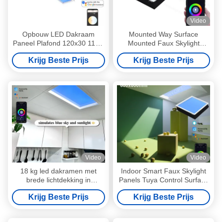
Video
Opbouw LED Dakraam
Mounted Way Surface
Paneel Plafond 120x30 110V
Mounted Faux Skylight
CCT Blauwe Hemel Kleur
Panels L600*W600*H295mm
Krijg Beste Prijs
Krijg Beste Prijs
with Mesh 5.0/DALI Protocol
Video
Video
18 kg led dakramen met
Indoor Smart Faux Skylight
brede lichtdekking in
Panels Tuya Control Surface
aluminiumlegering
Gemonteerd Dat Natuurlijk
Krijg Beste Prijs
Krijg Beste Prijs
Licht Brengt