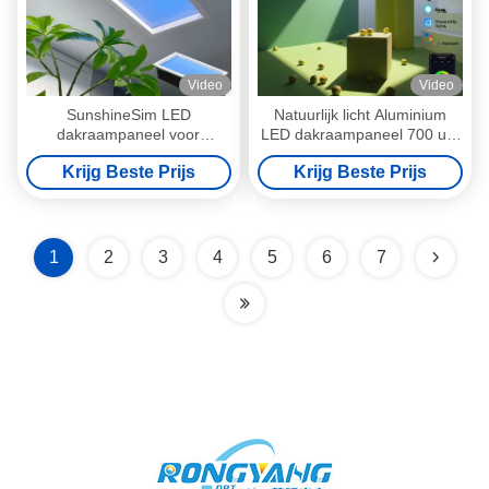
Video
Video
SunshineSim LED
Natuurlijk licht Aluminium
dakraampaneel voor
LED dakraampaneel 700 uur
verbeterde verlichting,
Levensduur 2100K-7500K
Krijg Beste Prijs
Krijg Beste Prijs
stemmingsverbetering en
Licht Kleurtemperatuur 12kg
natuurlijke zonlichtsimulatie
binnen
1
2
3
4
5
6
7