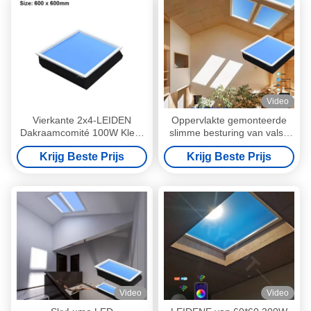
Video
Vierkante 2x4-LEIDEN
Oppervlakte gemonteerde
Dakraamcomité 100W Kleur
slimme besturing van valse
die CRI95 voor Keuken ruilt
dakramen Duurzame
Krijg Beste Prijs
Krijg Beste Prijs
verlichtingsoplossing voor
moderne ruimtes
Video
Video