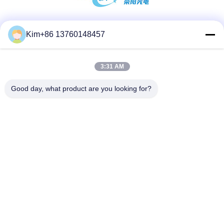
Sociale media
Kim+86 13760148457
3:31 AM
Snel contact
Good day, what product are you looking for?
Tel.:
86-184-7542-7886
E-mail
kimball@ryopt.com
Adres
3/F, Fengrun Building, Huafeng 2nd Industrial Park,
Hangkong Road, Shenzhen, Guangdong, CN
Privacybeleid
|
Sitemap