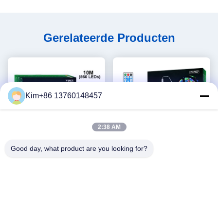
Gerelateerde Producten
Kim+86 13760148457
2:38 AM
Good day, what product are you looking for?
IP67 waterdichte
2835 Zonne LEIDENE van
zonnestrook lichte buiten
Dimmable Bandlichten,
hittebestendige lengte 10M
Multiscene Zonne
Krijg Beste Prijs
Krijg Beste Prijs
2835 SMD
Aangedreven LEIDENE
Strooklichten