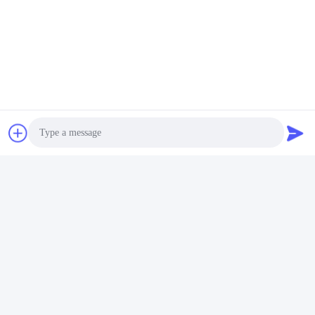
ROHS Praktische Solar Strip
Tuin Kerst Outdoor Strip
Light Outdoor 2835 SMD
Lights Solar CCT 3000K
Afstandsbediening
Lengte 5M
Photo
Krijg Beste Prijs
Krijg Beste Prijs
Video Call
Audio Call