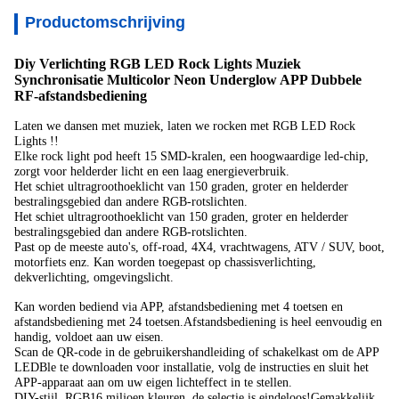
Productomschrijving
Diy Verlichting RGB LED Rock Lights Muziek
Synchronisatie Multicolor Neon Underglow APP Dubbele
RF-afstandsbediening
Laten we dansen met muziek, laten we rocken met RGB LED Rock
Lights !!
Elke rock light pod heeft 15 SMD-kralen, een hoogwaardige led-chip,
zorgt voor helderder licht en een laag energieverbruik.
Het schiet ultragroothoeklicht van 150 graden, groter en helderder
bestralingsgebied dan andere RGB-rotslichten.
Het schiet ultragroothoeklicht van 150 graden, groter en helderder
bestralingsgebied dan andere RGB-rotslichten.
Past op de meeste auto's, off-road, 4X4, vrachtwagens, ATV / SUV, boot,
motorfiets enz. Kan worden toegepast op chassisverlichting,
dekverlichting, omgevingslicht.
Kan worden bediend via APP, afstandsbediening met 4 toetsen en
afstandsbediening met 24 toetsen.Afstandsbediening is heel eenvoudig en
handig, voldoet aan uw eisen.
Scan de QR-code in de gebruikershandleiding of schakelkast om de APP
LEDBle te downloaden voor installatie, volg de instructies en sluit het
APP-apparaat aan om uw eigen lichteffect in te stellen.
DIY-stijl, RGB16 miljoen kleuren, de selectie is eindeloos!Gemakkelijk