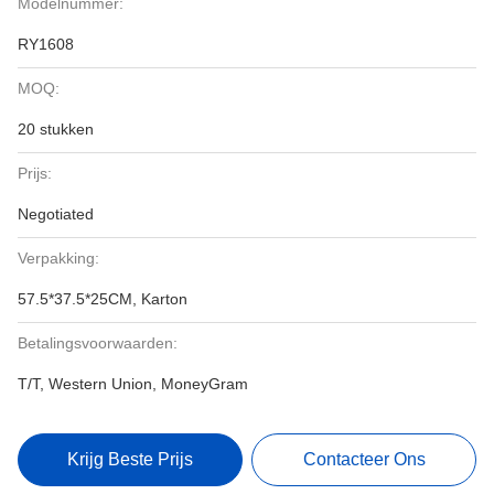
Modelnummer:
RY1608
MOQ:
20 stukken
Prijs:
Negotiated
Verpakking:
57.5*37.5*25CM, Karton
Betalingsvoorwaarden:
T/T, Western Union, MoneyGram
Krijg Beste Prijs
Contacteer Ons