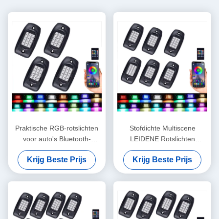
Praktische RGB-rotslichten
Stofdichte Multiscene
voor auto's Bluetooth-
LEIDENE Rotslichten
besturing 120 graden
Bluetooth, Waterdichte RGB
Krijg Beste Prijs
Krijg Beste Prijs
verlichtingshoek
LEIDENE van IP68
Peullichten