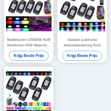
Multikleuren LEIDENE RGB
Stabiele praktische
Rotslichten IP68 Waterdicht
afstandsbediening Rock
12V met Muziekwijze
Lights Kleur veranderende
Krijg Beste Prijs
Krijg Beste Prijs
SMD5050