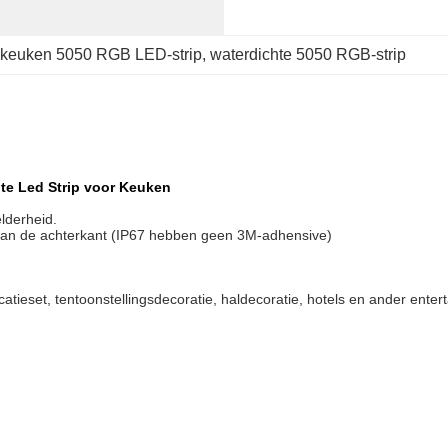
d
keuken 5050 RGB LED-strip
, 
waterdichte 5050 RGB-strip
hte Led Strip voor Keuken
lderheid.
aan de achterkant (IP67 hebben geen 3M-adhensive)
locatieset, tentoonstellingsdecoratie, haldecoratie, hotels en ander ente