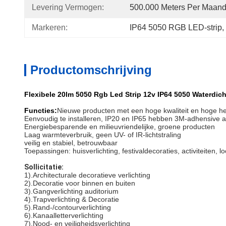
Levering Vermogen:
500.000 Meters Per Maan
Markeren:
IP64 5050 RGB LED-strip
, 
Productomschrijving
Flexibele 20lm 5050 Rgb Led Strip 12v IP64 5050 Waterdic
Functies:
Nieuwe producten met een hoge kwaliteit en hoge he
Eenvoudig te installeren, IP20 en IP65 hebben 3M-adhensive 
Energiebesparende en milieuvriendelijke, groene producten
Laag warmteverbruik, geen UV- of IR-lichtstraling
veilig en stabiel, betrouwbaar
Toepassingen: huisverlichting, festivaldecoraties, activiteiten, 
Sollicitatie:
1).Architecturale decoratieve verlichting
2).Decoratie voor binnen en buiten
3).Gangverlichting auditorium
4).Trapverlichting & Decoratie
5).Rand-/contourverlichting
6).Kanaalletterverlichting
7).Nood- en veiligheidsverlichting