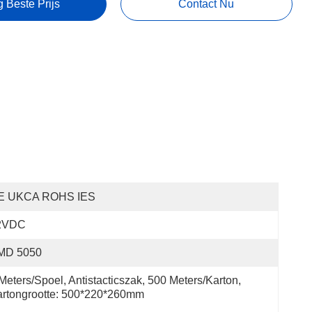
g Beste Prijs
Contact Nu
E UKCA ROHS IES
2VDC
MD 5050
Meters/spoel, Antistacticszak, 500 Meters/karton, 
rtongrootte: 500*220*260mm