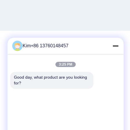
Kim+86 13760148457
Snel contact
3:25 PM
Tel.:
86-184-7542-7886
Good day, what product are you looking 
for?
E-mail
kimball@ryopt.com
Adres
3/F, Fengrun Building, Huafeng 2nd Industrial
Park, Hangkong Road, Shenzhen,
Guangdong, CN