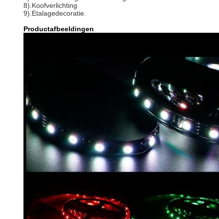
8).Koofverlichting
9).Etalagedecoratie.
Productafbeeldingen