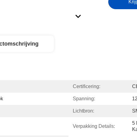
Krij
ctomschrijving
Certificering:
C
ok
Spanning:
1
Lichtbron:
S
5 
Verpakking Details:
Ka