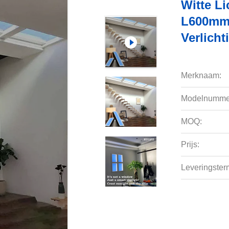
Witte L
L600mm
Verlich
Merknaam:
Modelnumme
MOQ:
Prijs:
Leveringsterm