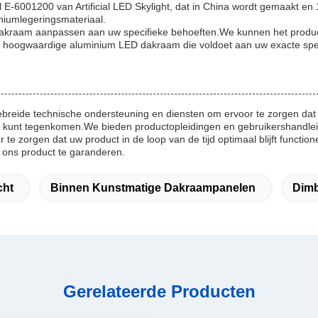
-6001200 van Artificial LED Skylight, dat in China wordt gemaakt en 1
iumlegeringsmateriaal.
dakraam aanpassen aan uw specifieke behoeften.We kunnen het produ
n hoogwaardige aluminium LED dakraam die voldoet aan uw exacte speci
breide technische ondersteuning en diensten om ervoor te zorgen dat
u kunt tegenkomen.We bieden productopleidingen en gebruikershandlei
te zorgen dat uw product in de loop van de tijd optimaal blijft functi
 ons product te garanderen.
cht
Binnen Kunstmatige Dakraampanelen
Dim
Gerelateerde Producten