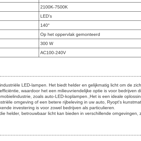
2100K-7500K
LED's
140°
Op het oppervlak gemonteerd
300 W
AC100-240V
ndustriële LED-lampen. Het biedt helder en gelijkmatig licht om de zich
fficiëntie, waardoor het een milieuvriendelijke optie is voor bedrijve
utomobielindustrie, zoals auto-LED-koplampen.,Het is een ideale oplossin
triële omgeving of een betere rijbeleving in uw auto, Ryopt's kunstmat
de investering is voor zowel bedrijven als particulieren.
 helder, betrouwbaar licht kan bieden in verschillende omgevingen, zo