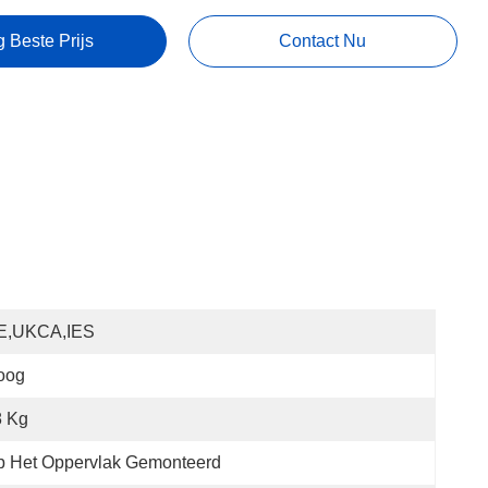
g Beste Prijs
Contact Nu
E,UKCA,IES
oog
8 Kg
p Het Oppervlak Gemonteerd