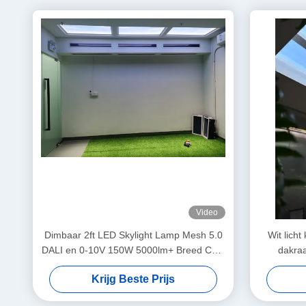
Video
Dimbaar 2ft LED Skylight Lamp Mesh 5.0
Wit lich
DALI en 0-10V 150W 5000lm+ Breed CCT
dakraa
Bereik Scènemodi
me
Krijg Beste Prijs