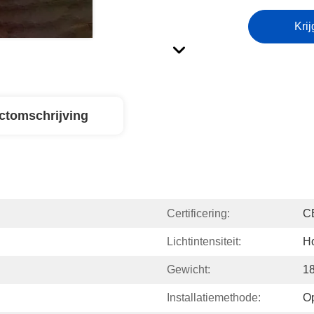
Krij
ctomschrijving
Certificering:
C
Lichtintensiteit:
H
Gewicht:
1
Installatiemethode:
O