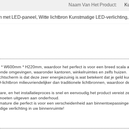
Naam Van Het Product:
K
am met LED-paneel
, 
Witte lichtbron Kunstmatige LED-verlichting
,
 W600mm * H220mm, waardoor het perfect is voor een breed scala aan
llende omgevingen, waaronder kantoren, winkelruimtes en zelfs huizen.
scherm is dat deze zeer energiezuinig is.wat betekent dat je geld kunt 
-lichtbron milieuvriendelijker dan traditionele lichtbronnen, waardoor
e, en het installatieproces is snel en eenvoudig.het product vereist z
te moeten uitgeven aan onderhoud.
rmature die perfect is voor een verscheidenheid aan binnentoepassing
dige verlichting in uw binnenruimte!