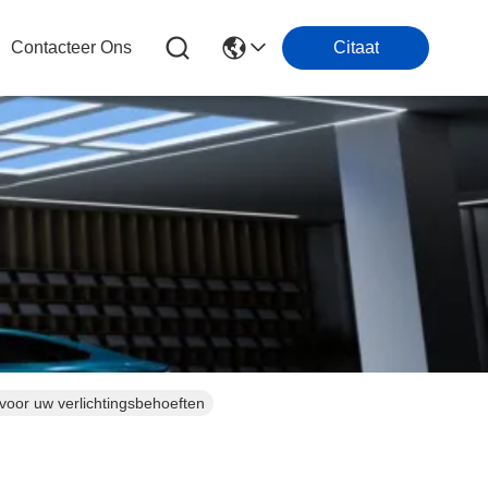
Contacteer Ons
Citaat
or uw verlichtingsbehoeften