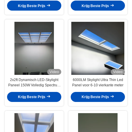
installatie en een energiezuinig
repliceert voor gezondere,
Krijg Beste Prijs
Krijg Beste Prijs
ontwerp
helderder ruimtes
Video
Video
2x2ft Dynamisch LED-Skylight
6000LM Skylight Ultra Thin Led
Paneel 150W Volledig Spectrum
Panel voor 6-10 vierkante meter
2100–7500K App en
Afstandsbediening Klaar
Krijg Beste Prijs
Krijg Beste Prijs