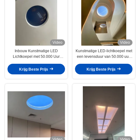
Video
Video
Inbouw Kunstmatige LED
Kunstmatige LED-lichtkoepel met
Lichtkoepel met 50.000 Uur
een levensduur van 50.000 uur,
Levensduur en Brede
inbouwmontage en een
Lichtspreiding
kleurtemperatuur van 2100K-
Krijg Beste Prijs
Krijg Beste Prijs
7500K voor binnenverlichting
Video
Video