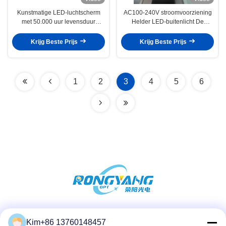
Kunstmatige LED-luchtscherm
AC100-240V stroomvoorziening
met 50.000 uur levensduur
Helder LED-buitenlicht De
2100K-7500K kleurtemperatuur
ultieme verlichtingsoplossing
en ingebedde installatie
voor elke buitenruimte
Krijg Beste Prijs
Krijg Beste Prijs
1
2
3
4
5
6
Sociale media
Kim+86 13760148457