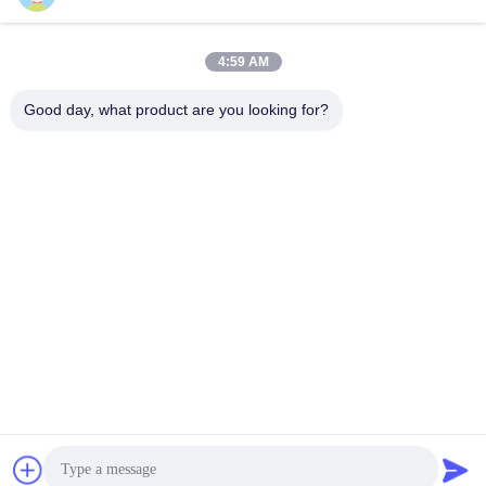
4:59 AM
Snel contact
Good day, what product are you looking for?
Tel.:
86-184-7542-7886
E-mail
kimball@ryopt.com
Adres
3/F, Fengrun Building, Huafeng 2nd Industrial Park,
Hangkong Road, Shenzhen, Guangdong, CN
Privacybeleid
|
Sitemap
De Goede Kwaliteit van China Kunstmatig LED-dakraam
Leverancier. Copyright © 2022-2026 SHENZHEN RONGYANG
OPT Technology Co.,Ltd (RYOPT) . Alle rechten voorbehoudena.