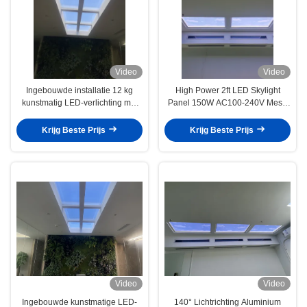
Video
Video
Ingebouwde installatie 12 kg
High Power 2ft LED Skylight
kunstmatig LED-verlichting met
Panel 150W AC100-240V Mesh
50.000 uur levensduur voor
5.0 En DALI Control Zonopgang
commerciële LED-verlichting
Tot Zonsondergang Effecten
Krijg Beste Prijs
Krijg Beste Prijs
Video
Video
Ingebouwde kunstmatige LED-
140° Lichtrichting Aluminium