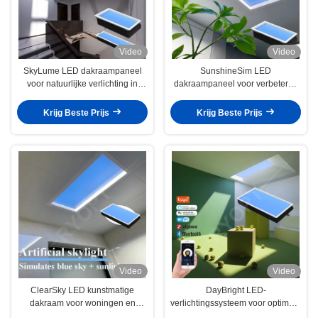
Video
Video
SkyLume LED dakraampaneel
SunshineSim LED
voor natuurlijke verlichting in
dakraampaneel voor verbeterde
vensterloze kamers en
verlichting, stemmingsverbetering
binnenruimtes
en natuurlijke zonlichtsimulatie
Krijg Beste Prijs
Krijg Beste Prijs
binnen
Video
Video
ClearSky LED kunstmatige
DayBright LED-
dakraam voor woningen en
verlichtingssysteem voor optimale
kantoren met een gemakkelijke
binnenverlichting, dat daglicht