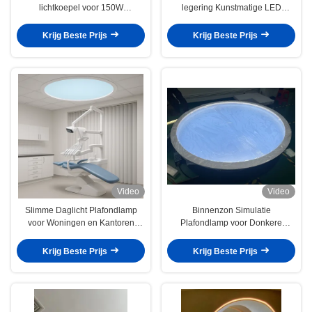
lichtkoepel voor 150W
legering Kunstmatige LED
stroomverbruik LED-lichtbron en
dakverlichting voor lichte kleur
ingebouwde installatiemethode
Wit
Krijg Beste Prijs
Krijg Beste Prijs
Video
Video
Slimme Daglicht Plafondlamp
Binnenzon Simulatie
voor Woningen en Kantoren
Plafondlamp voor Donkere
zonder Ramen kunstmatige led-
Kamers | kunstmatige led-
lichtkoepel
daglichtverlichting
Krijg Beste Prijs
Krijg Beste Prijs