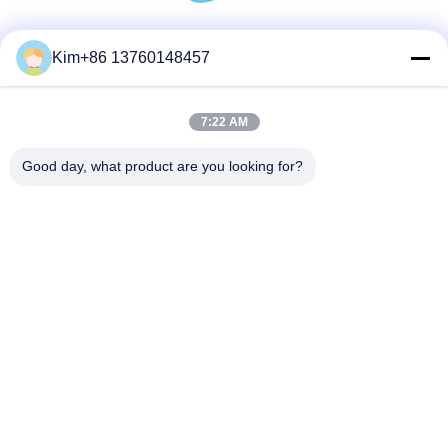
Sociale media
Kim+86 13760148457
7:22 AM
Snel contact
Good day, what product are you looking for?
Tel.:
86-184-7542-7886
E-mail
kimball@ryopt.com
Adres
3/F, Fengrun Building, Huafeng 2nd Industrial Park,
Hangkong Road, Shenzhen, Guangdong, CN
Privacybeleid
|
Sitemap