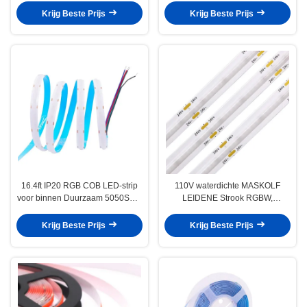
afstandsbediening
Krijg Beste Prijs
Krijg Beste Prijs
16.4ft IP20 RGB COB LED-strip
110V waterdichte MASKOLF
voor binnen Duurzaam 5050SMD
LEIDENE Strook RGBW,
3528SMD
Heatproof RGB Stroken voor Zaal
Krijg Beste Prijs
Krijg Beste Prijs