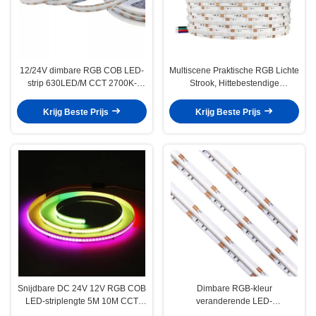
12/24V dimbare RGB COB LED-
Multiscene Praktische RGB Lichte
strip 630LED/M CCT 2700K-
Strook, Hittebestendige
6000K Snijdbaar
MASKOLF LEIDENE Strook RGB
Krijg Beste Prijs
Krijg Beste Prijs
Snijdbare DC 24V 12V RGB COB
Dimbare RGB-kleur
LED-striplengte 5M 10M CCT
veranderende LED-
2700K-6000K
stripverlichting Multiscene met