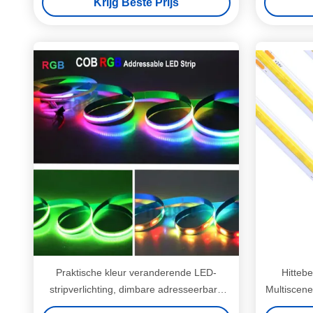
Krijg Beste Prijs
Praktische kleur veranderende LED-
Hitteb
stripverlichting, dimbare adresseerbare
Multiscen
RGB-strip