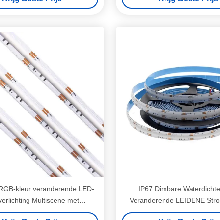
RGB-kleur veranderende LED-
IP67 Dimbare Waterdichte
pverlichting Multiscene met
Veranderende LEIDENE Stroo
afstandsbediening
voor Commercieel