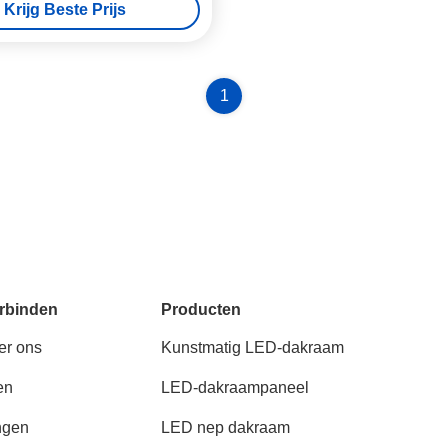
Krijg Beste Prijs
1
rbinden
Producten
er ons
Kunstmatig LED-dakraam
en
LED-dakraampaneel
ngen
LED nep dakraam