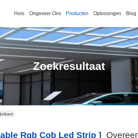
Huis
Ongeveer Ons
Producten
Oplossingen
Blog
Zoekresultaat
brikant
ble Rgb Cob Led Strip ]
Overee