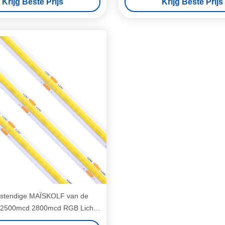
Krijg Beste Prijs
Krijg Beste Prijs
estendige MAÏSKOLF van de
e2500mcd 2800mcd RGB Lichte
Strook