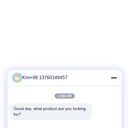
Kim+86 13760148457
Snel contact
3:00 AM
Tel.:
86-184-7542-7886
Good day, what product are you looking 
for?
E-mail
kimball@ryopt.com