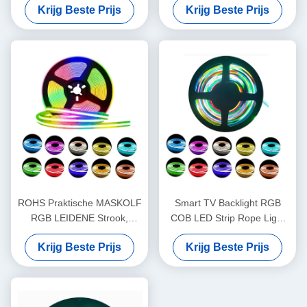
Krijg Beste Prijs
Krijg Beste Prijs
Aluminiumprofiel
ROHS Praktische MASKOLF
Smart TV Backlight RGB
RGB LEIDENE Strook,
COB LED Strip Rope Light
Multiscene Gekleurde
12V Waterdicht
Krijg Beste Prijs
Krijg Beste Prijs
LEIDENE Lichte Stroken