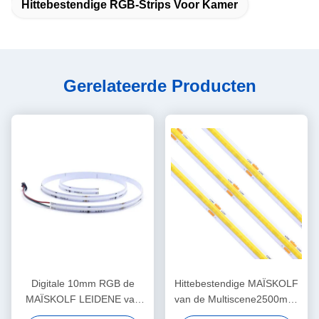
Hittebestendige RGB-Strips Voor Kamer
Gerelateerde Producten
Digitale 10mm RGB de
Hittebestendige MAÏSKOLF
MAÏSKOLF LEIDENE van
van de Multiscene2500mcd
PCB Dimmable Strook met
2800mcd RGB Lichte Strook