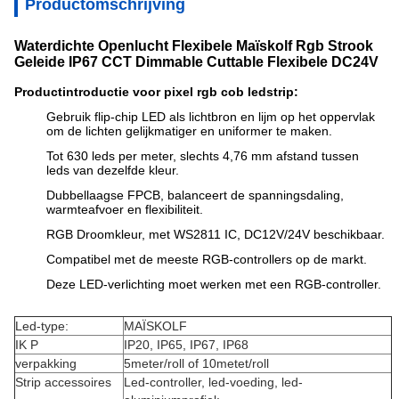
Productomschrijving
Waterdichte Openlucht Flexibele Maïskolf Rgb Strook
Geleide IP67 CCT Dimmable Cuttable Flexibele DC24V
Productintroductie voor pixel rgb cob ledstrip:
Gebruik flip-chip LED als lichtbron en lijm op het oppervlak
om de lichten gelijkmatiger en uniformer te maken.
Tot 630 leds per meter, slechts 4,76 mm afstand tussen
leds van dezelfde kleur.
Dubbellaagse FPCB, balanceert de spanningsdaling,
warmteafvoer en flexibiliteit.
RGB Droomkleur, met WS2811 IC, DC12V/24V beschikbaar.
Compatibel met de meeste RGB-controllers op de markt.
Deze LED-verlichting moet werken met een RGB-controller.
Led-type:
MAÏSKOLF
IK P
IP20, IP65, IP67, IP68
verpakking
5meter/roll of 10metet/roll
Strip accessoires
Led-controller, led-voeding, led-