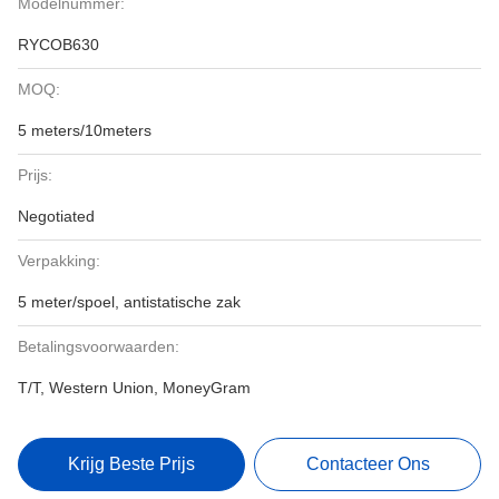
Modelnummer:
RYCOB630
MOQ:
5 meters/10meters
Prijs:
Negotiated
Verpakking:
5 meter/spoel, antistatische zak
Betalingsvoorwaarden:
T/T, Western Union, MoneyGram
Krijg Beste Prijs
Contacteer Ons