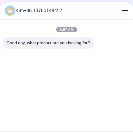
Sociale media
Kim+86 13760148457
8:07 AM
Snel contact
Good day, what product are you looking for?
Tel.:
86-184-7542-7886
E-mail
kimball@ryopt.com
Adres
3/F, Fengrun Building, Huafeng 2nd Industrial Park,
Hangkong Road, Shenzhen, Guangdong, CN
Privacybeleid
|
Sitemap
De Goede Kwaliteit van China Kunstmatig LED-dakraam