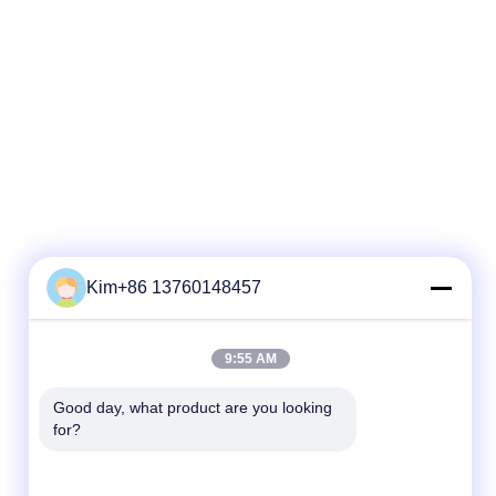
Kim+86 13760148457
Snel contact
9:55 AM
Tel.:
86-184-7542-7886
Good day, what product are you looking 
for?
E-mail
kimball@ryopt.com