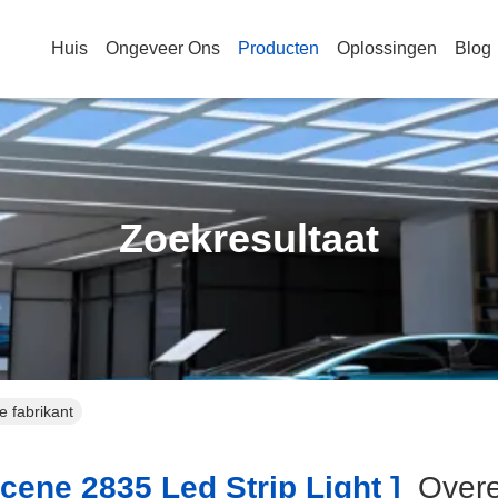
Huis
Ongeveer Ons
Producten
Oplossingen
Blog
Zoekresultaat
e fabrikant
cene 2835 Led Strip Light ]
Over