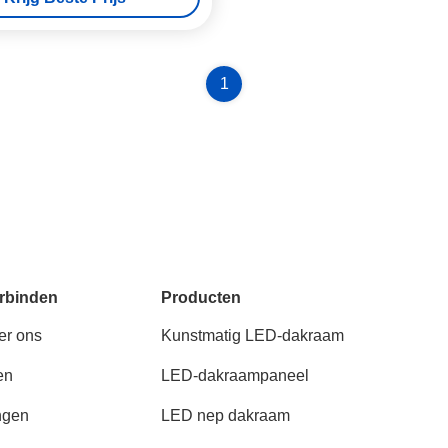
1
rbinden
Producten
er ons
Kunstmatig LED-dakraam
en
LED-dakraampaneel
ngen
LED nep dakraam