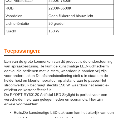
CCT verstelbaar
2200K-7800K
RGB
2200K-6500K
Voordelen
Geen flikkerend blauw licht
Lichtoriëntatie
30 graden
Kracht
150 W
Toepassingen:
Een van de grote kenmerken van dit product is de ondersteuning
van spraakbesturing. Je kunt de kunstmatige LED-luchtscherm
eenvoudig bedienen met je stem, waardoor je handen vrij zijn
voor andere taken.De afstandsbediening stelt u in staat om de
helderheid en kleurtemperatuur op afstand aan te passenHet
stroomverbruik bedraagt slechts 150 W, waardoor het energie-
efficiënt en kosteneffectief is.
De RYOPT RY60120 Artificial LED Skylight is perfect voor een
verscheidenheid aan gelegenheden en scenario's. Hier zijn
enkele voorbeelden:
Huis:
De kunstmatige LED dakraam kan het uiterlijk van een