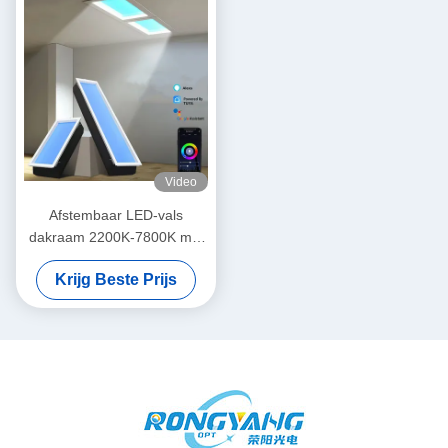
Video
Afstembaar LED-vals
dakraam 2200K-7800K met
IP44 / 50 Smart Tuya-versie
Krijg Beste Prijs