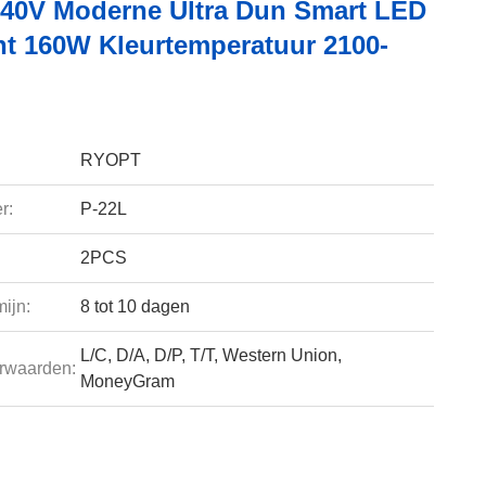
40V Moderne Ultra Dun Smart LED
ht 160W Kleurtemperatuur 2100-
RYOPT
r:
P-22L
2PCS
ijn:
8 tot 10 dagen
L/C, D/A, D/P, T/T, Western Union,
rwaarden:
MoneyGram