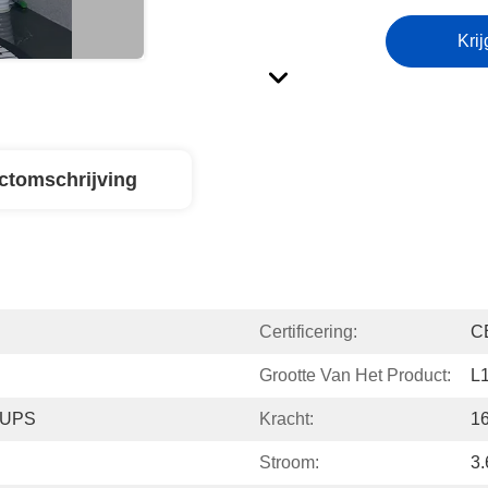
Krij
ctomschrijving
Certificering:
C
Grootte Van Het Product:
L
/UPS
Kracht:
1
Stroom:
3