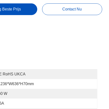
g Beste Prijs
Contact Nu
E RoHS UKCA
1236*W636*H70mm
60 W
.6A