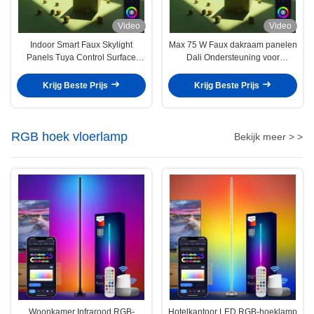
Video
Video
Indoor Smart Faux Skylight
Max 75 W Faux dakraam panelen
Panels Tuya Control Surface
Dali Ondersteuning voor
Gemonteerd Dat Natuurlijk Licht
verbeterde medewerker
Brengt
tevredenheid
Krijg Beste Prijs
Krijg Beste Prijs
RGB hoek vloerlamp
Bekijk meer > >
Woonkamer Infrarood RGB-
Hotelkantoor LED RGB-hoeklamp