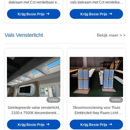
dakraam met Cct verstelbaar en
vals dakraam met Cct verstelbaar
stemcontrole ondersteuning
2200K-7800K
Krijg Beste Prijs
Krijg Beste Prijs
Vals Vensterlicht
Bekijk meer > >
Video
Video
Geïntegreerde valse vensterlicht,
Stroomvoorziening voor Thuis
2100 ¢ 7500K kleurenbereik
Elektriciteit Nep Raam Licht
Verbetering van de
Circadiaans Licht Simuleert
binnenomgeving En visueel
Verschillende Kleuren
Krijg Beste Prijs
Krijg Beste Prijs
comfort