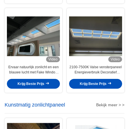
Video
Video
Ervaar natuurlijk zonlicht en een
2100-7500K Valse vensterpaneel
blauwe lucht met Fake Window
Energieverbruik Decoratief
Light, 4000-lumen aangedreven
element voor woon- en
door het huis.
gastvrijheid
Krijg Beste Prijs
Krijg Beste Prijs
Kunstmatig zonlichtpaneel
Bekijk meer > >