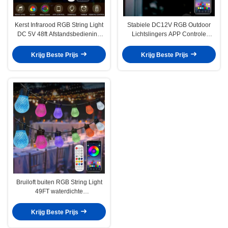
Kerst Infrarood RGB String Light
Stabiele DC12V RGB Outdoor
DC 5V 48ft Afstandsbediening
Lichtslingers APP Controle
Voor Party
Multifunctioneel
Krijg Beste Prijs
Krijg Beste Prijs
Bruiloft buiten RGB String Light
49FT waterdichte
afstandsbediening
Krijg Beste Prijs