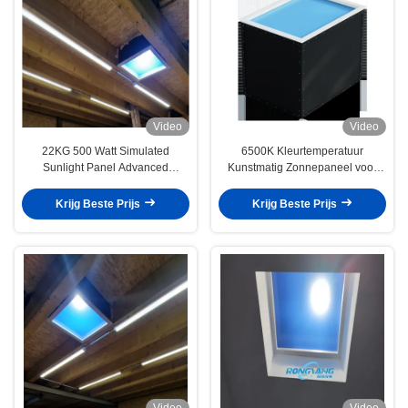
Video
Video
22KG 500 Watt Simulated
6500K Kleurtemperatuur
Sunlight Panel Advanced
Kunstmatig Zonnepaneel voor
Lighting Technology
Binnenverlichting 22KG
L600*B600*H450 mm
Krijg Beste Prijs
Krijg Beste Prijs
Video
Video