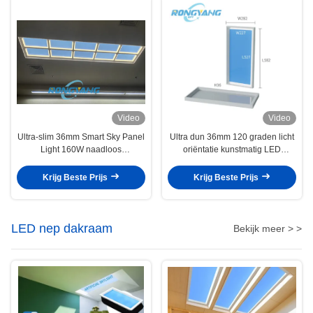
Video
Video
Ultra-slim 36mm Smart Sky Panel
Ultra dun 36mm 120 graden licht
Light 160W naadloos
oriëntatie kunstmatig LED
omgevingsglow LED
dakraam zonder blauw licht
dakraampaneel
flikker lang levensduur
Krijg Beste Prijs
Krijg Beste Prijs
LED nep dakraam
Bekijk meer > >