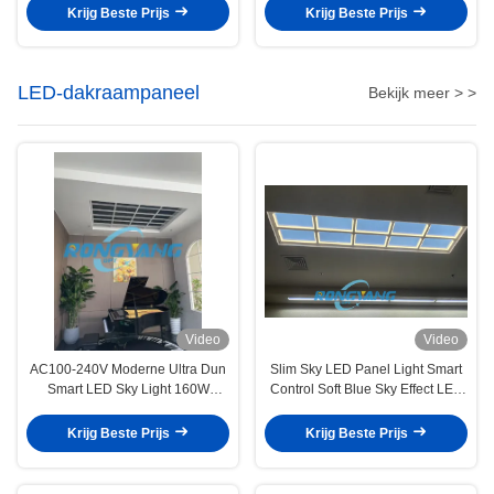
commerciële LED-verlichting
Tot Zonsondergang Effecten
Krijg Beste Prijs
Krijg Beste Prijs
LED-dakraampaneel
Bekijk meer > >
Video
Video
AC100-240V Moderne Ultra Dun
Slim Sky LED Panel Light Smart
Smart LED Sky Light 160W
Control Soft Blue Sky Effect LED
Kleurtemperatuur 2100-7500K
Skylight Panel voor het plafond
Reserve Hoogte 70mm
Krijg Beste Prijs
Krijg Beste Prijs