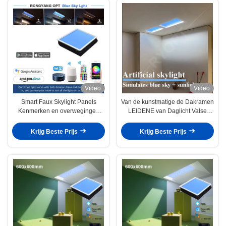
Video
Video
Smart Faux Skylight Panels
Van de kunstmatige de Dakramen
Kenmerken en overwegingen
LEIDENE van Daglicht Valse
voor het bereiken van een hoogte
Faux Comité Tuya Alexa Control
van 295 mm in wit
Wolken het Blauwe Hemel
Krijg Beste Prijs
Krijg Beste Prijs