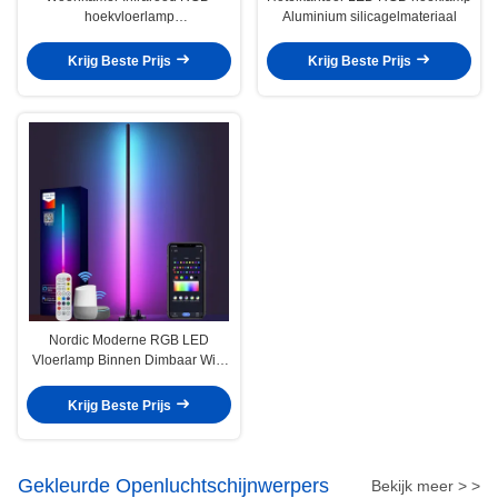
hoekvloerlamp
Aluminium silicagelmateriaal
Afstandsbediening met
muziekmodus
Krijg Beste Prijs
Krijg Beste Prijs
Nordic Moderne RGB LED
Vloerlamp Binnen Dimbaar WiFi
Alexa Spraakbesturing
Krijg Beste Prijs
Gekleurde Openluchtschijnwerpers
Bekijk meer > >