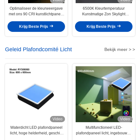
Optimaliseer de kleurweergave
6500K Kleurtemperatuur
met ons 90 CRI kunstlichtpaneel
Kunstmatige Zon Skylight
en Power Cri 95
Dynamische Natuurlijke
Lichtsimulatie Met
Krijg Beste Prijs
Krijg Beste Prijs
Bewegingsdetectie
Afstandsbediening Dimmen
Geleid Plafondcomité Licht
Bekijk meer > >
Video
Video
Waterdicht LED plafondpaneel
Multifunctioneel LED-
licht, hoge helderheid, geschikt
plafondpaneel licht, ingebouwde
voor keukens en badkamers
sensoren, automatische