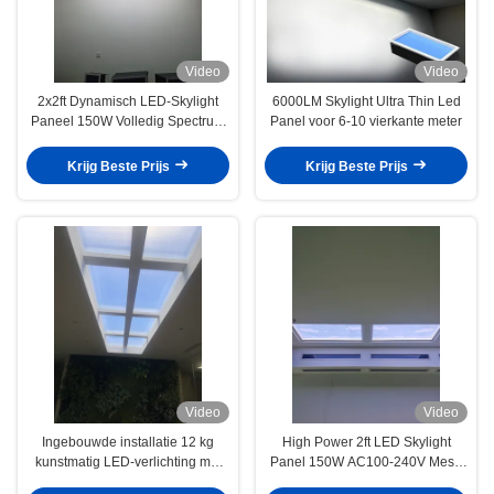
Video
Video
2x2ft Dynamisch LED-Skylight
6000LM Skylight Ultra Thin Led
Paneel 150W Volledig Spectrum
Panel voor 6-10 vierkante meter
2100–7500K App en
Afstandsbediening Klaar
Krijg Beste Prijs
Krijg Beste Prijs
Video
Video
Ingebouwde installatie 12 kg
High Power 2ft LED Skylight
kunstmatig LED-verlichting met
Panel 150W AC100-240V Mesh
50.000 uur levensduur voor
5.0 En DALI Control Zonopgang