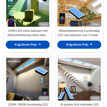
Video
Video
150W LED-valse dakraam met
Afstandsbediening Kunstmatige
afstandsbediening Geen blauw
LED nep dakraam voor Circadian
licht flikkerend Gemakkelijk te
Project Efficiency Boost
installeren
Krijg Beste Prijs
Krijg Beste Prijs
Video
Video
2200K-7800K Kunstmatig LED
30 graden licht oriëntatie LED