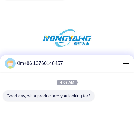
Sociale media
Kim+86 13760148457
4:03 AM
Snel contact
Good day, what product are you looking for?
Tel.:
86-184-7542-7886
E-mail
kimball@ryopt.com